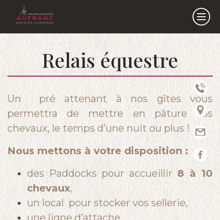
Relais équestre
Accueil
Actualités
Le Vignoble
Un pré attenant à nos gîtes vous
Nos Vins
permettra de mettre en pâture vos
chevaux, le temps d’une nuit ou plus !
Les Gîtes et La Tiny House
Dégustation & Pique-Nique
Nous mettons à votre disposition :
Randonnée ludique
des Paddocks pour accueillir
8 à 10
Aire camping car
chevaux
,
Relais équestre
un local pour stocker vos sellerie,
Bons cadeaux
une ligne d’attache,